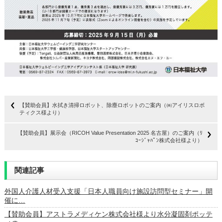
【賛助会員】水拭き清掃ロボット、除塵ロボットのご案内（㈱アイリスロボ
ティクス様より）
【賛助会員】展示会（RICOH Value Presentation 2025 名古屋）のご案内（ﾘ
ｺｰｼﾞｬﾊﾟﾝ株式会社様より）
関連記事
外国人介護人材受入支援「日本人職員向け施設訪問型セミナー」開
催に…
【賛助会員】アストラメディケン株式会社様より水分凝固剤ポッテ