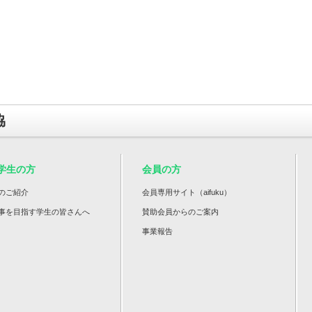
協
学生の方
会員の方
のご紹介
会員専用サイト（aifuku）
事を目指す学生の皆さんへ
賛助会員からのご案内
事業報告