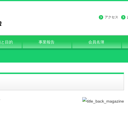
アクセス
類と目的
事業報告
会員名簿
。