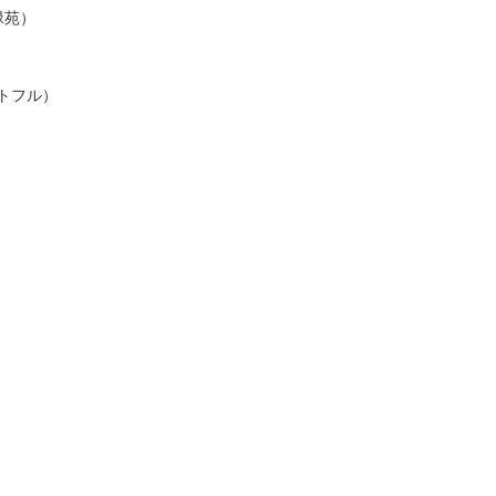
緑苑）
トフル）