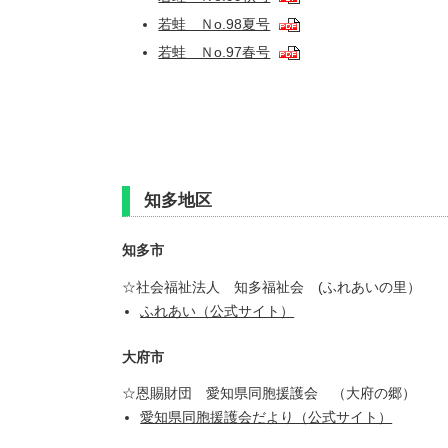
若蛙 Ｎo.98夏号
若蛙 Ｎo.97春号
知多地区
知多市
☆社会福祉法人 知多福祉会 (ふれあいの里）
ふれあい（公式サイト）
大府市
☆恩賜財団 愛知県同胞援護会 （大府の郷）
愛知県同胞援護会だより（公式サイト）