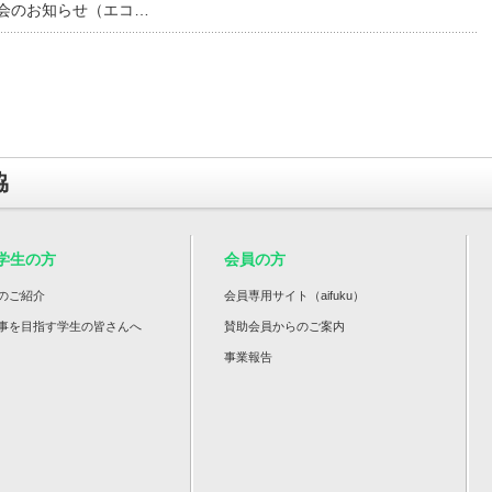
会のお知らせ（エコ…
協
学生の方
会員の方
のご紹介
会員専用サイト（aifuku）
事を目指す学生の皆さんへ
賛助会員からのご案内
事業報告