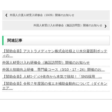
外国人介護人材受入研修会（10/26）開催のお知らせ
外国人材受け入れ研修会（施設訪問型）開催のお知らせ
関連記事
【賛助会員】アストラメディケン株式会社様より水分凝固剤ポッテ
ィの…
外国人材受け入れ研修会（施設訪問型）開催のお知らせ
外国人技能向上研修 専門級コース（3/10・17・24）開催のお…
【賛助会員】人材ｴｰｼﾞｪﾝﾄ依存から本気で脱却！「SNS採用 …
【賛助会員】令和７年度国の省エネ補助金動向について（ダイキン
エア…