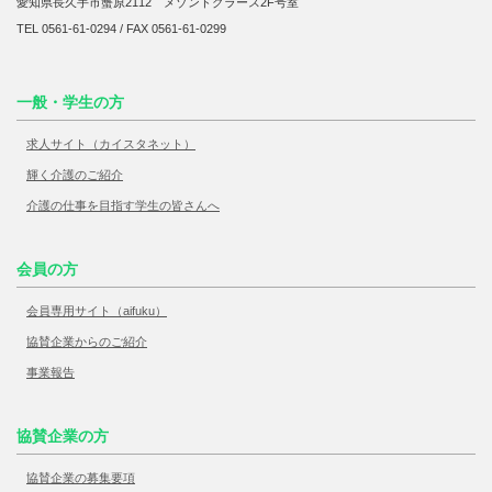
愛知県長久手市蟹原2112 メゾンドグラース2F号室
TEL 0561-61-0294 / FAX 0561-61-0299
一般・学生の方
求人サイト（カイスタネット）
輝く介護のご紹介
介護の仕事を目指す学生の皆さんへ
会員の方
会員専用サイト（aifuku）
協賛企業からのご紹介
事業報告
協賛企業の方
協賛企業の募集要項